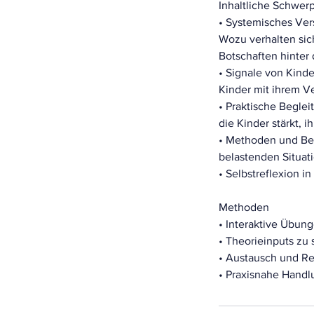
Inhaltliche Schwer
• Systemisches Ver
Wozu verhalten sic
Botschaften hinter
• Signale von Kind
Kinder mit ihrem V
• Praktische Beglei
die Kinder stärkt, i
• Methoden und Be
belastenden Situat
• Selbstreflexion i
Methoden
• Interaktive Übun
• Theorieinputs zu
• Austausch und Re
• Praxisnahe Handl