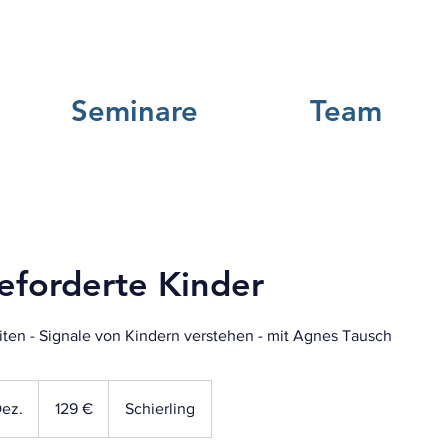
Seminare
Team
eforderte Kinder
iten - Signale von Kindern verstehen - mit Agnes Tausch
129
Euro
Dez.
B
129 €
Schierling
e