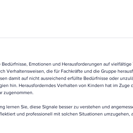
g
i
n
n
t
a
m
:
1
e Bedürfnisse, Emotionen und Herausforderungen auf vielfältige 
4
h Verhaltensweisen, die für Fachkräfte und die Gruppe herausf
.
sen damit auf nicht ausreichend erfüllte Bedürfnisse oder unzul
D
gien hin. Herausforderndes Verhalten von Kindern hat im Zuge de
e
bar zugenommen.
z
.
ung lernen Sie, diese Signale besser zu verstehen und angemess
flektiert und professionell mit solchen Situationen umzugehen, a