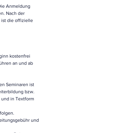
 Die Anmeldung
en. Nach der
t die offizielle
inn kostenfrei
bühren an und ab
en Seminaren ist
eiterbildung bzw.
h und in Textform
folgen.
beitungsgebühr und