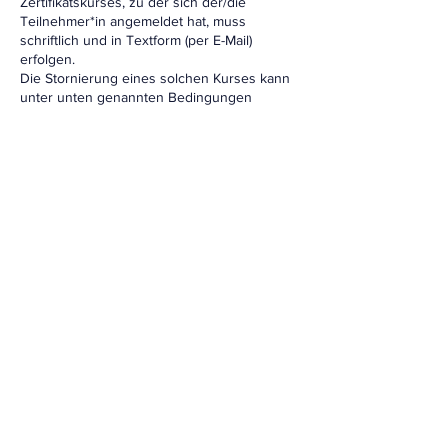
Zertifikatskurses, zu der sich der/die
Teilnehmer*in angemeldet hat, muss
schriftlich und in Textform (per E-Mail)
erfolgen.
Die Stornierung eines solchen Kurses kann
unter unten genannten Bedingungen
erfolgen.
Im Falle einer Stornierung durch den
Teilnehmer/ die Teilnehmerin wird eine
Bearbeitungsgebühr und Ausfallgebühr des
Rechnungswertes wie folgt gestellt.
Bei Stornierung bis spätestens 10 Wochen
vor Seminarbeginn 25% des
Rechnungswertes. Bei Stornierung bis
spätestens 8 Wochen vor Seminarbeginn
50% des Rechnungswertes. Bei Stornierung
bis spätestens 4 Wochen vor Seminarbeginn
100% des Rechnungswertes.
Bei Nichterscheinen oder vorzeitigem
Abbruch der Weiterbildung fallen 100% der
Weiterbildungskosten an.