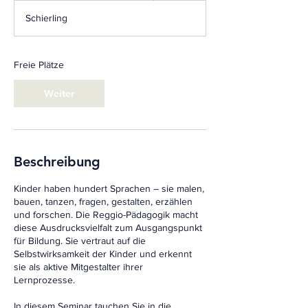
g
Schierling
i
n
n
t
Freie Plätze
a
m
Weiter
:
2
4
.
F
Beschreibung
e
b
Kinder haben hundert Sprachen – sie malen,
.
bauen, tanzen, fragen, gestalten, erzählen
2
und forschen. Die Reggio-Pädagogik macht
0
diese Ausdrucksvielfalt zum Ausgangspunkt
2
für Bildung. Sie vertraut auf die
7
Selbstwirksamkeit der Kinder und erkennt
sie als aktive Mitgestalter ihrer
Lernprozesse.
In diesem Seminar tauchen Sie in die