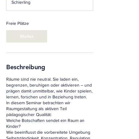
Schierling
i
n
n
t
Freie Plätze
a
m
Weiter
:
1
0
.
M
Beschreibung
ä
r
Räume sind nie neutral. Sie laden ein,
z
begrenzen, beruhigen oder aktivieren – und
2
prägen damit unmittelbar, wie Kinder spielen,
0
lernen, forschen und in Beziehung treten.
2
In diesem Seminar betrachten wir
7
Raumgestaltung als aktiven Teil
pädagogischer Qualität:
Welche Botschaften sendet ein Raum an
Kinder?
Wie beeinflusst die vorbereitete Umgebung
Selbstständigkeit, Konzentration, Regulation