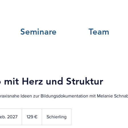
Seminare
Team
o mit Herz und Struktur
 praxisnahe Ideen zur Bildungsdokumentation mit Melanie Schnab
129
Euro
Feb. 2027
B
129 €
Schierling
e