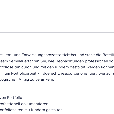
g
i
n
n
t
a
m
:
1
ht Lern- und Entwicklungsprozesse sichtbar und stärkt die Betei
7
iesem Seminar erfahren Sie, wie Beobachtungen professionell d
.
rtfolioseiten durch und mit den Kindern gestaltet werden könn
F
n, um Portfolioarbeit kindgerecht, ressourcenorientiert, wertsc
e
gogischen Alltag zu verankern.
b
.
2
von Portfolio
0
rofessionell dokumentieren
2
ortfolioseiten mit Kindern gestalten
7