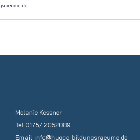
gsraeume.de
Melanie Kessner
Tel 0175/ 2052089
Email
info@hygge-bildungsraeume.de