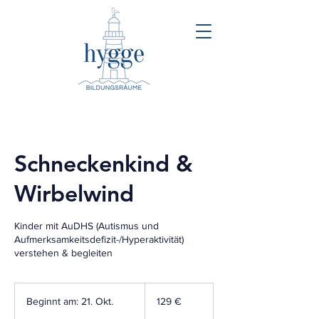
Schneckenkind &
Wirbelwind
Kinder mit AuDHS (Autismus und
Aufmerksamkeitsdefizit-/Hyperaktivität)
verstehen & begleiten
129
Euro
Beginnt am: 21. Okt.
B
129 €
e