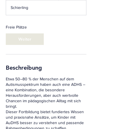
g
Schierling
i
n
n
t
Freie Plätze
a
m
Weiter
:
2
1
.
O
Beschreibung
k
t
Etwa 50–80 % der Menschen auf dem
.
Autismusspektrum haben auch eine ADHS –
eine Kombination, die besondere
Herausforderungen, aber auch wertvolle
Chancen im pädagogischen Alltag mit sich
bringt.
Dieser Fortbildung bietet fundiertes Wissen
und praxisnahe Ansätze, um Kinder mit
AuDHS besser zu verstehen und passende
Rahmenbedingungen zu schaffen.