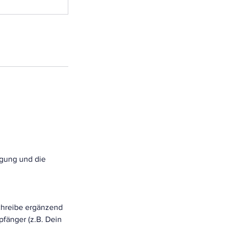
igung und die
chreibe ergänzend
fänger (z.B. Dein