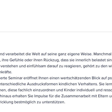
g
i
n
n
t
a
m
:
2
und verarbeitet die Welt auf seine ganz eigene Weise. Manchmal
3
, ihre Gefühle oder ihren Rückzug, dass sie innerlich belastet si
.
erstehen und einfühlsam darauf zu reagieren, gehört zu den 
F
kräfte.
e
tierte Seminar eröffnet Ihnen einen wertschätzenden Blick auf p
b
terschiedliche Ausdrucksformen kindlichen Verhaltens. Sie lern
.
nen, diese fachlich einzuordnen und Kinder individuell und ress
2
hinaus erhalten Sie Impulse für die Zusammenarbeit mit Eltern 
0
wicklung bestmöglich zu unterstützen.
2
7