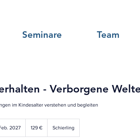
Seminare
Team
erhalten - Verborgene Welt
ngen im Kindesalter verstehen und begleiten
129
Euro
Feb. 2027
B
129 €
Schierling
e