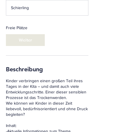
g
Schierling
i
n
n
t
Freie Plätze
a
m
Weiter
:
2
1
.
A
Beschreibung
p
r
Kinder verbringen einen großen Teil ihres
.
Tages in der Kita – und damit auch viele
2
Entwicklungsschritte. Einer dieser sensiblen
0
Prozesse ist das Trockenwerden.
2
Wie können wir Kinder in dieser Zeit
7
liebevoll, bedürfnisorientiert und ohne Druck
begleiten?
Inhalt:
-Aktuelle Informationen zum Thema